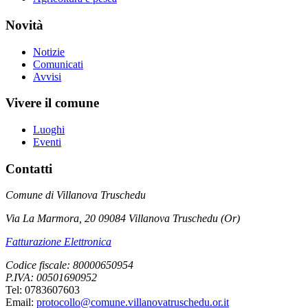
Novità
Notizie
Comunicati
Avvisi
Vivere il comune
Luoghi
Eventi
Contatti
Comune di Villanova Truschedu
Via La Marmora, 20 09084 Villanova Truschedu (Or)
Fatturazione Elettronica
Codice fiscale: 80000650954
P.IVA: 00501690952
Tel: 0783607603
Email:
protocollo@comune.villanovatruschedu.or.it