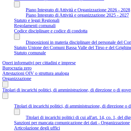
Piano Integrato di Attività e Organizzazione 2026 - 2028
Piano Integrato di Attività e organizzazione 2025 - 2027
Statuto e leggi Regionali
Regolamenti comunali
Codice disciplinare e codice di condotta
Disposizioni in materia disciplinare del personale del C
Statuto Unione dei Comuni Bassa Valle del Tirso e del Grighin
Statuto comunale
Oneri informativi per cittadini e imprese
Burocrazia zero
Attestazioni OIV o struttura analoga
Organizzazione
Titolari di incarichi politici, di amministrazione, di direzione o di gov
Titolari di incarichi politici, di amministrazione, di direzione o 
Titolari di incarichi politici di cui all'art. 14, co. 1, del d
Sanzioni per mancata comunicazione dei dati - Organizzazione
Articolazione degli uffici