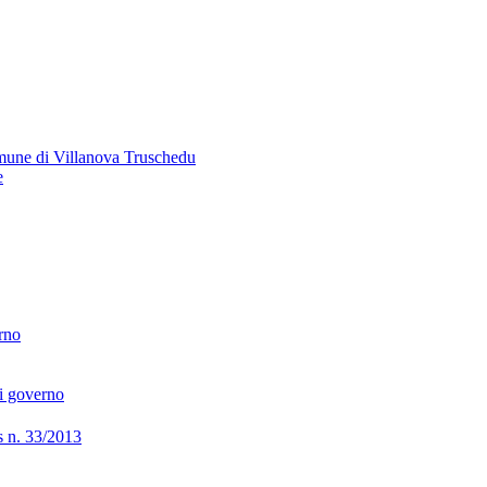
omune di Villanova Truschedu
e
erno
di governo
lgs n. 33/2013