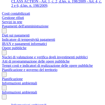
CLASS ACTION - Art. 1, c. 2, d.lgs. n. 198/2009 - Art. 4, c.
2 e 6, d.lgs. n. 198/2009;
Costi contabilizzati
Gestione rifiuti
Servizi in rete
Pagamenti dell'amministrazione
Dati sui pagamenti
Indicatore di tempestività pagamenti
IBAN e pagamenti informatici
Opere pubbliche
Nuclei di valutazione e verifica degli investimenti pubblici
Atti di programmazione delle opere pubbliche
Tempi costi e indicatori di realizzazione delle opere pubbliche
Pianificazione e governo del territorio
Pianificazione
Informazioni ambientali
Informazioni ambientali