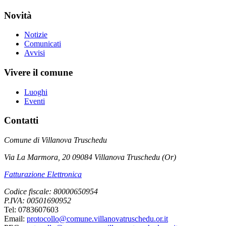
Novità
Notizie
Comunicati
Avvisi
Vivere il comune
Luoghi
Eventi
Contatti
Comune di Villanova Truschedu
Via La Marmora, 20 09084 Villanova Truschedu (Or)
Fatturazione Elettronica
Codice fiscale: 80000650954
P.IVA: 00501690952
Tel: 0783607603
Email:
protocollo@comune.villanovatruschedu.or.it