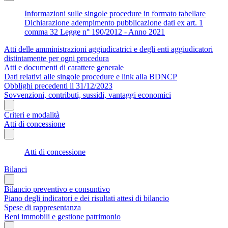
Informazioni sulle singole procedure in formato tabellare
Dichiarazione adempimento pubblicazione dati ex art. 1
comma 32 Legge n° 190/2012 - Anno 2021
Atti delle amministrazioni aggiudicatrici e degli enti aggiudicatori
distintamente per ogni procedura
Atti e documenti di carattere generale
Dati relativi alle singole procedure e link alla BDNCP
Obblighi precedenti il 31/12/2023
Sovvenzioni, contributi, sussidi, vantaggi economici
Criteri e modalità
Atti di concessione
Atti di concessione
Bilanci
Bilancio preventivo e consuntivo
Piano degli indicatori e dei risultati attesi di bilancio
Spese di rappresentanza
Beni immobili e gestione patrimonio