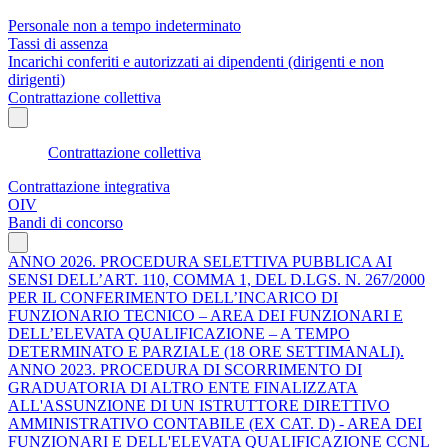
Personale non a tempo indeterminato
Tassi di assenza
Incarichi conferiti e autorizzati ai dipendenti (dirigenti e non
dirigenti)
Contrattazione collettiva
Contrattazione collettiva
Contrattazione integrativa
OIV
Bandi di concorso
ANNO 2026. PROCEDURA SELETTIVA PUBBLICA AI
SENSI DELL’ART. 110, COMMA 1, DEL D.LGS. N. 267/2000
PER IL CONFERIMENTO DELL’INCARICO DI
FUNZIONARIO TECNICO – AREA DEI FUNZIONARI E
DELL’ELEVATA QUALIFICAZIONE – A TEMPO
DETERMINATO E PARZIALE (18 ORE SETTIMANALI).
ANNO 2023. PROCEDURA DI SCORRIMENTO DI
GRADUATORIA DI ALTRO ENTE FINALIZZATA
ALL'ASSUNZIONE DI UN ISTRUTTORE DIRETTIVO
AMMINISTRATIVO CONTABILE (EX CAT. D) - AREA DEI
FUNZIONARI E DELL'ELEVATA QUALIFICAZIONE CCNL