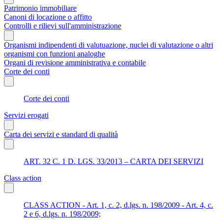
Patrimonio immobiliare
Canoni di locazione o affitto
Controlli e rilievi sull'amministrazione
Organismi indipendenti di valutuazione, nuclei di valutazione o altri
organismi con funzioni analoghe
Organi di revisione amministrativa e contabile
Corte dei conti
Corte dei conti
Servizi erogati
Carta dei servizi e standard di qualità
ART. 32 C. 1 D. LGS. 33/2013 – CARTA DEI SERVIZI
Class action
CLASS ACTION - Art. 1, c. 2, d.lgs. n. 198/2009 - Art. 4, c.
2 e 6, d.lgs. n. 198/2009;