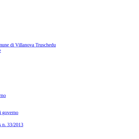
omune di Villanova Truschedu
e
erno
di governo
lgs n. 33/2013