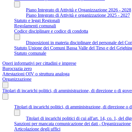
Piano Integrato di Attività e Organizzazione 2026 - 2028
Piano Integrato di Attività e organizzazione 2025 - 2027
Statuto e leggi Regionali
Regolamenti comunali
Codice disciplinare e codice di condotta
Disposizioni in materia disciplinare del personale del C
Statuto Unione dei Comuni Bassa Valle del Tirso e del Grighin
Statuto comunale
Oneri informativi per cittadini e imprese
Burocrazia zero
Attestazioni OIV o struttura analoga
Organizzazione
Titolari di incarichi politici, di amministrazione, di direzione o di gov
Titolari di incarichi politici, di amministrazione, di direzione o 
Titolari di incarichi politici di cui all'art. 14, co. 1, del d
Sanzioni per mancata comunicazione dei dati - Organizzazione
Articolazione degli uffici