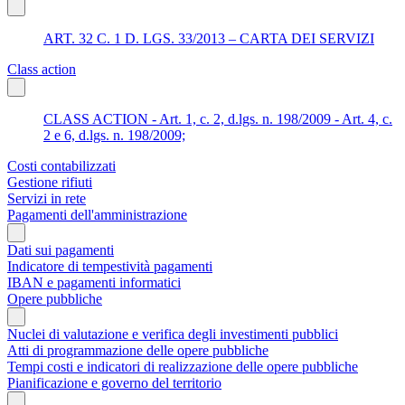
ART. 32 C. 1 D. LGS. 33/2013 – CARTA DEI SERVIZI
Class action
CLASS ACTION - Art. 1, c. 2, d.lgs. n. 198/2009 - Art. 4, c.
2 e 6, d.lgs. n. 198/2009;
Costi contabilizzati
Gestione rifiuti
Servizi in rete
Pagamenti dell'amministrazione
Dati sui pagamenti
Indicatore di tempestività pagamenti
IBAN e pagamenti informatici
Opere pubbliche
Nuclei di valutazione e verifica degli investimenti pubblici
Atti di programmazione delle opere pubbliche
Tempi costi e indicatori di realizzazione delle opere pubbliche
Pianificazione e governo del territorio