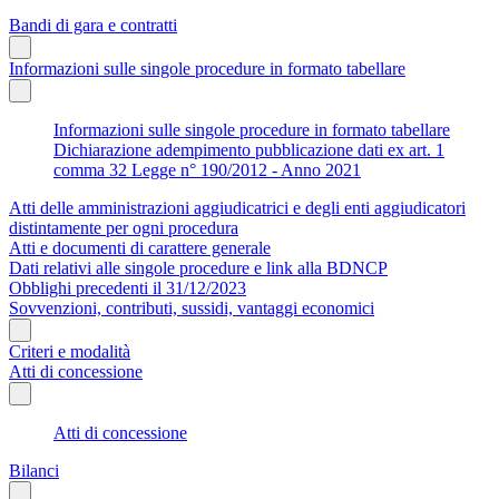
Bandi di gara e contratti
Informazioni sulle singole procedure in formato tabellare
Informazioni sulle singole procedure in formato tabellare
Dichiarazione adempimento pubblicazione dati ex art. 1
comma 32 Legge n° 190/2012 - Anno 2021
Atti delle amministrazioni aggiudicatrici e degli enti aggiudicatori
distintamente per ogni procedura
Atti e documenti di carattere generale
Dati relativi alle singole procedure e link alla BDNCP
Obblighi precedenti il 31/12/2023
Sovvenzioni, contributi, sussidi, vantaggi economici
Criteri e modalità
Atti di concessione
Atti di concessione
Bilanci