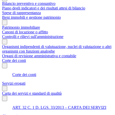
Bilancio preventivo e consuntivo
Piano degli indicatori e dei risultati attesi di bilancio
Spese di rappresentanza
Beni immobili e gestione patrimonio
Patrimonio immobiliare
Canoni di locazione o affitto
Controlli e rilievi sull'amministrazione
Organismi indipendenti di valutuazione, nuclei di valutazione o altri
organismi con funzioni analoghe
Organi di revisione amministrativa e contabile
Corte dei conti
Corte dei conti
Servizi erogati
Carta dei servizi e standard di qualità
ART. 32 C. 1 D. LGS. 33/2013 – CARTA DEI SERVIZI