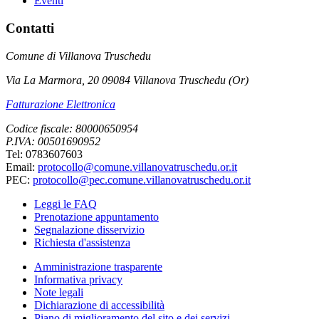
Eventi
Contatti
Comune di Villanova Truschedu
Via La Marmora, 20 09084 Villanova Truschedu (Or)
Fatturazione Elettronica
Codice fiscale: 80000650954
P.IVA: 00501690952
Tel: 0783607603
Email:
protocollo@comune.villanovatruschedu.or.it
PEC:
protocollo@pec.comune.villanovatruschedu.or.it
Leggi le FAQ
Prenotazione appuntamento
Segnalazione disservizio
Richiesta d'assistenza
Amministrazione trasparente
Informativa privacy
Note legali
Dichiarazione di accessibilità
Piano di miglioramento del sito e dei servizi