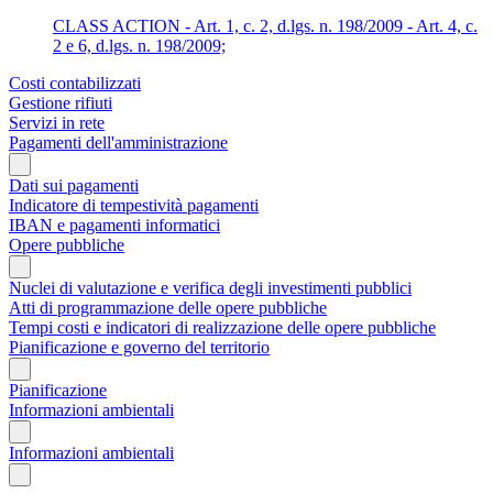
CLASS ACTION - Art. 1, c. 2, d.lgs. n. 198/2009 - Art. 4, c.
2 e 6, d.lgs. n. 198/2009;
Costi contabilizzati
Gestione rifiuti
Servizi in rete
Pagamenti dell'amministrazione
Dati sui pagamenti
Indicatore di tempestività pagamenti
IBAN e pagamenti informatici
Opere pubbliche
Nuclei di valutazione e verifica degli investimenti pubblici
Atti di programmazione delle opere pubbliche
Tempi costi e indicatori di realizzazione delle opere pubbliche
Pianificazione e governo del territorio
Pianificazione
Informazioni ambientali
Informazioni ambientali