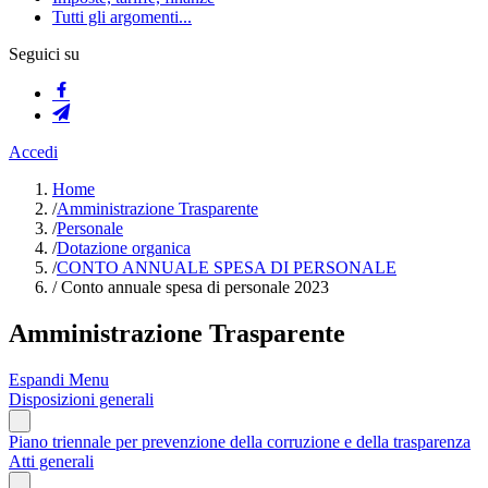
Tutti gli argomenti...
Seguici su
Accedi
Home
/
Amministrazione Trasparente
/
Personale
/
Dotazione organica
/
CONTO ANNUALE SPESA DI PERSONALE
/
Conto annuale spesa di personale 2023
Amministrazione Trasparente
Espandi Menu
Disposizioni generali
Piano triennale per prevenzione della corruzione e della trasparenza
Atti generali