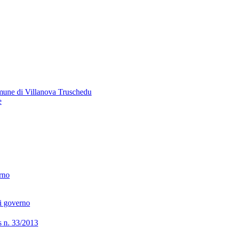
omune di Villanova Truschedu
e
erno
di governo
lgs n. 33/2013