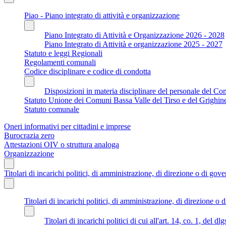
Piao - Piano integrato di attività e organizzazione
Piano Integrato di Attività e Organizzazione 2026 - 2028
Piano Integrato di Attività e organizzazione 2025 - 2027
Statuto e leggi Regionali
Regolamenti comunali
Codice disciplinare e codice di condotta
Disposizioni in materia disciplinare del personale del C
Statuto Unione dei Comuni Bassa Valle del Tirso e del Grighin
Statuto comunale
Oneri informativi per cittadini e imprese
Burocrazia zero
Attestazioni OIV o struttura analoga
Organizzazione
Titolari di incarichi politici, di amministrazione, di direzione o di gov
Titolari di incarichi politici, di amministrazione, di direzione o 
Titolari di incarichi politici di cui all'art. 14, co. 1, del d